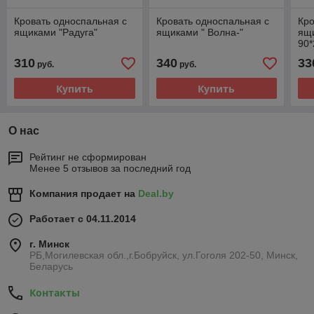
Кровать односпальная с
Кровать односпальная с
Кро
ящиками "Радуга"
ящиками " Волна-"
ящ
90
310
340
33
руб.
руб.
Купить
Купить
О нас
Рейтинг не сформирован
Менее 5 отзывов за последний год
Компания продает на
Deal.by
Работает с 04.11.2014
г. Минск
РБ,Могилевская обл.,г.Бобруйск, ул.Гоголя 202-50, Минск,
Беларусь
Контакты