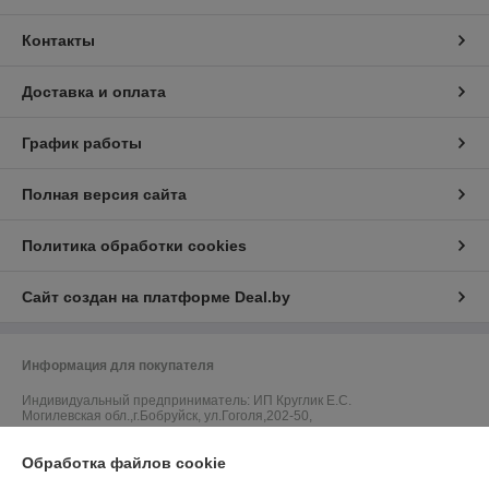
Контакты
Доставка и оплата
График работы
Полная версия сайта
Политика обработки cookies
Сайт создан на платформе Deal.by
Информация для покупателя
Индивидуальный предприниматель:
ИП Круглик Е.С.
Могилевская обл.,г.Бобруйск, ул.Гоголя,202-50,
Регистрационный номер ЕГР: 790667943
Обработка файлов cookie
УНП: 790667943