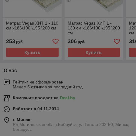
Матрас Vegas ХИТ 1 - 110
Матрас Vegas ХИТ 1 -
Мат
см x186\190 \195 \200 см
130 см x186\190 \195 \200
120
см
см
253
306
31
руб.
руб.
Купить
Купить
О нас
Рейтинг не сформирован
Менее 5 отзывов за последний год
Компания продает на
Deal.by
Работает с 04.11.2014
г. Минск
РБ,Могилевская обл.,г.Бобруйск, ул.Гоголя 202-50, Минск,
Беларусь