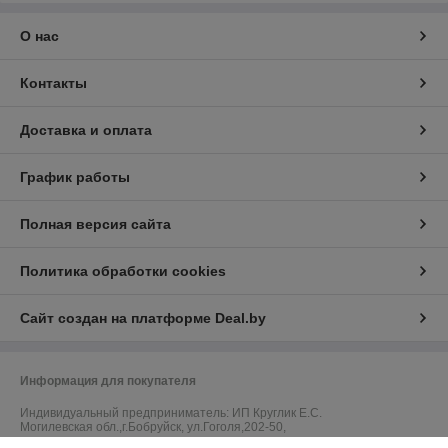
О нас
Контакты
Доставка и оплата
График работы
Полная версия сайта
Политика обработки cookies
Сайт создан на платформе Deal.by
Информация для покупателя
Индивидуальный предприниматель:
ИП Круглик Е.С.
Могилевская обл.,г.Бобруйск, ул.Гоголя,202-50,