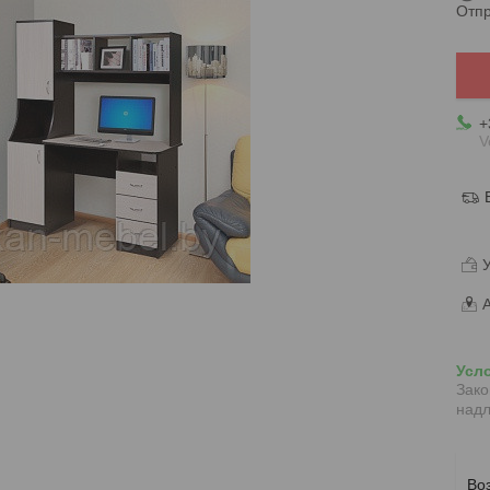
Отпр
+
V
У
А
Зако
надл