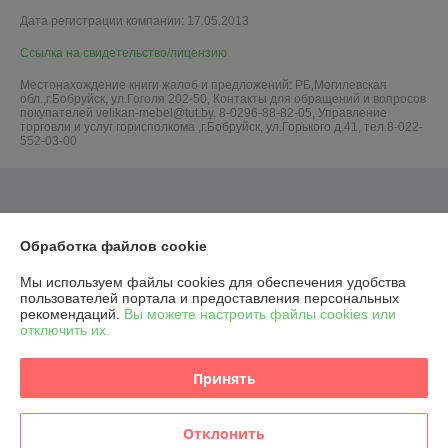
Дата регистрации компании: 17.05.2013
Ссылка на свидетельство/лицензию
Местонахождение книги жалоб и предложений: РБ,Могилевская
обл.,г.Бобруйск, ул.Гоголя 202-50, Контакты для обращений и вопросов
покупателей velikan-mebel@tut.by. 8-0296-88-82-05, Управление
торговли и услуг горисполкома ,г.Бобруйск, ул.Горького д.41, тел.8-022-
552-03-00
Обработка файлов cookie
Мы используем файлы cookies для обеспечения удобства
пользователей портала и предоставления персональных
рекомендаций.
Вы можете настроить файлы cookies или
отключить их.
Принять
Отклонить