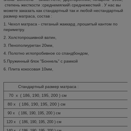
степень жесткости :среднемягкий\ среднежесткий . У нас вы
можете заказать как стандартный так и любой нестандартный
размер матраса, состав :
1. Чехол матраса - стеганый жаккард ,прошитый кантом по
периметру.
2. Холстопрошивной ватин,
3. Пенополиуретан 20мм,
4. Полотно иглопробивное со спандбондом,
5.Пружинный блок "Боннель" с рамкой
6. Плита кокосовая 10мм,
Стандартный размер матраса :
70 х ( 186, 190, 195, 200 ) см
80 х ( 186, 190, 195, 200 ) см
90 х ( 186, 190, 195, 200 ) см
120 х ( 186, 190, 195, 200 ) см
140 х ( 186, 190, 195, 200 ) см